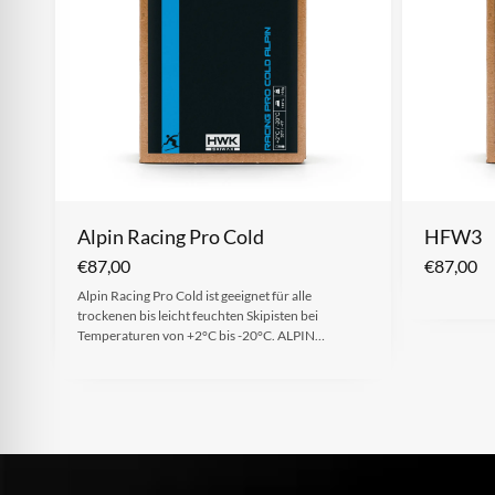
Alpin Racing Pro Cold
HFW3
€
87,00
€
87,00
Alpin Racing Pro Cold ist geeignet für alle
trockenen bis leicht feuchten Skipisten bei
Temperaturen von +2°C bis -20°C. ALPIN…