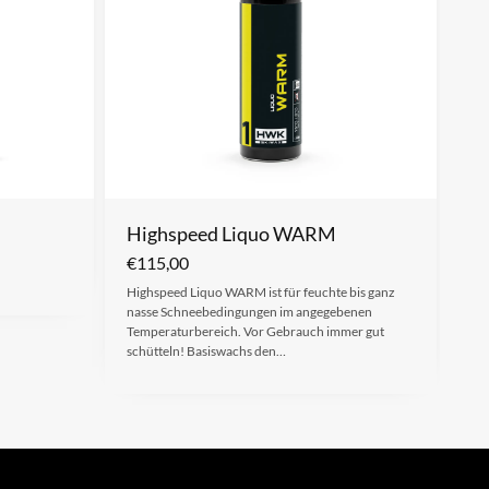
Highspeed Liquo WARM
€
115,00
Highspeed Liquo WARM ist für feuchte bis ganz
nasse Schneebedingungen im angegebenen
Temperaturbereich. Vor Gebrauch immer gut
schütteln! Basiswachs den…