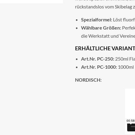
rückstandslos vom Skibelag z
Spezialformel:
Löst fluor
Wählbare Größen:
Perfek
die Werkstatt und Vereine
ERHÄLTLICHE VARIANT
Art.Nr. PC-250:
250ml Fla
Art.Nr. PC-1000:
1000ml F
NORDISCH: