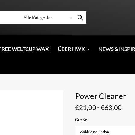
FREE WELTCUP WAX
ÜBER HWK
NEWS & INSPI
Power Cleaner
€
21,00
€
63,00
–
Größe