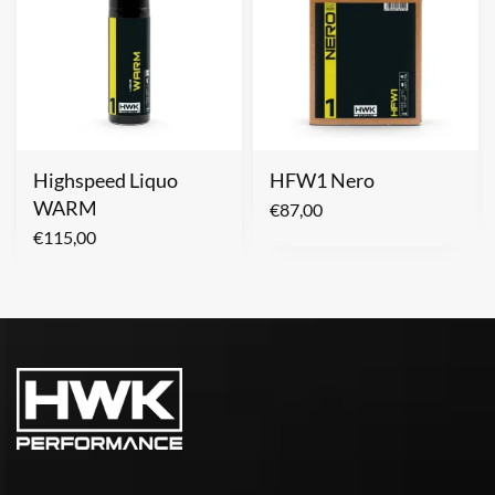
Highspeed Liquo
HFW1 Nero
WARM
€
87,00
€
115,00