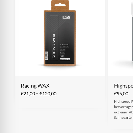
Racing WAX
Highspe
–
€
21,00
€
120,00
€
95,00
Highspeed P
hervorrage
extremer Abr
Schneearten