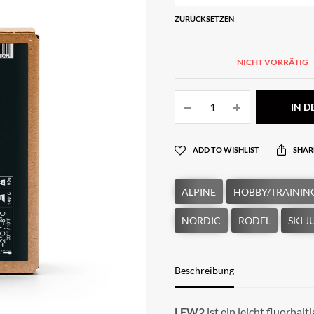
ZURÜCKSETZEN
NICHT VORRÄTIG
IN 
ADD TO WISHLIST
SHAR
Beschreibung
LFW2
ist ein leicht fluorhalt