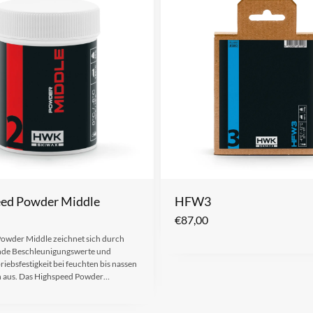
ed Powder Middle
HFW3
€
87,00
owder Middle zeichnet sich durch
nde Beschleunigungswerte und
iebsfestigkeit bei feuchten bis nassen
 aus. Das Highspeed Powder…