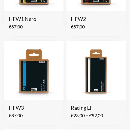
HFW1 Nero
HFW2
€
87,00
€
87,00
HFW3
Racing LF
–
€
87,00
€
23,00
€
92,00