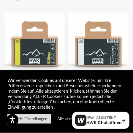
UP Warm
UP Allround
Wir verwenden Cookies auf unserer Website, um Ihre
Präferenzen zu speichern und Besucher wiederzuerkennen.
€
46,00
€
20,00
Indem Sie auf „Alle akzeptieren“ klicken, stimmen Sie der
Verwendung ALLER Cookies zu. Sie können jedoch die
„Cookie-Einstellungen“ besuchen, um eine kontrollierte
Einwilligung zu erteilen .
HWK ASSISTENT
Cookie-Einstellungen
Alle akzeptieren
W
→
HWK Chat öffnen