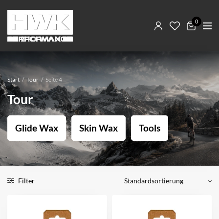
0
Start
/
Tour
/
Seite 4
Tour
Glide Wax
Skin Wax
Tools
Filter