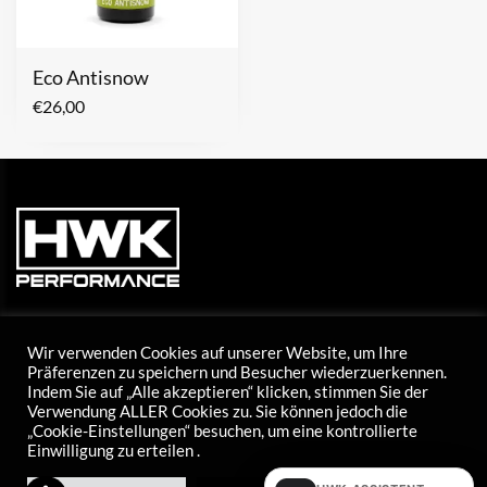
Eco Antisnow
€
26,00
Wir verwenden Cookies auf unserer Website, um Ihre
Präferenzen zu speichern und Besucher wiederzuerkennen.
Indem Sie auf „Alle akzeptieren“ klicken, stimmen Sie der
Tel: +43 5373 424 20
Verwendung ALLER Cookies zu. Sie können jedoch die
E-Mail: info@hwk-skiwax.com
„Cookie-Einstellungen“ besuchen, um eine kontrollierte
Einwilligung zu erteilen .
Mo – Do