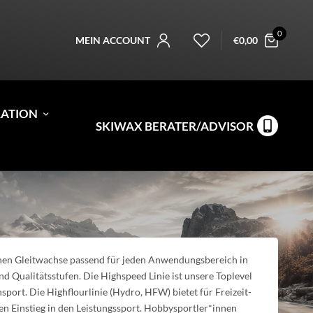
0
MEIN ACCOUNT
€
0,00
RATION
SKIWAX BERATER/ADVISOR
nen Gleitwachse passend für jeden Anwendungsbereich in
d Qualitätsstufen. Die Highspeed Linie ist unsere Toplevel
sport. Die Highflourlinie (Hydro, HFW) bietet für Freizeit-
 Einstieg in den Leistungssport. Hobbysportler*innen