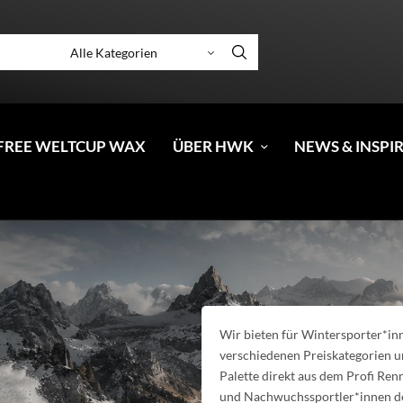
FREE WELTCUP WAX
ÜBER HWK
NEWS & INSPI
Wir bieten für Wintersporter*in
verschiedenen Preiskategorien un
Palette direkt aus dem Profi Renn
und Nachwuchssportler*innen den