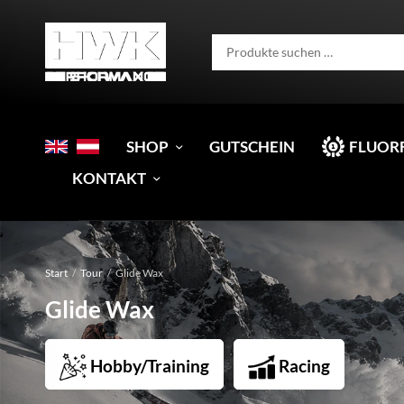
SHOP
GUTSCHEIN
FLUOR
KONTAKT
Start
/
Tour
/
Glide Wax
Glide Wax
Hobby/Training
Racing