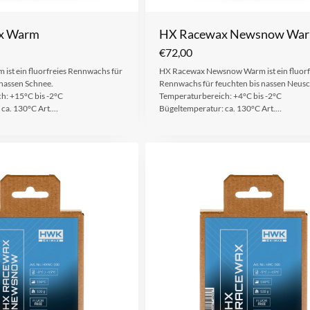
x Warm
HX Racewax Newsnow Wa
€
72,00
ist ein fluorfreies Rennwachs für
HX Racewax Newsnow Warm ist ein fluorf
 nassen Schnee.
Rennwachs für feuchten bis nassen Neus
h: +15°C bis -2°C
Temperaturbereich: +4°C bis -2°C
 ca. 130°C Art.…
Bügeltemperatur: ca. 130°C Art.…