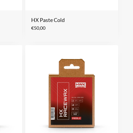
HX Paste Cold
€
50,00