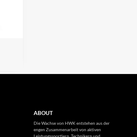
ABOUT
Die Wachse von HWK entstehen aus der
engen Zusammenarbeit von aktiven
Leistungssportlern, Technikern und