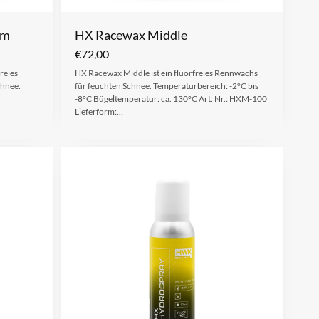
rm
HX Racewax Middle
€
72,00
reies
HX Racewax Middle ist ein fluorfreies Rennwachs
chnee.
für feuchten Schnee. Temperaturbereich: -2°C bis
-8°C Bügeltemperatur: ca. 130°C Art. Nr.: HXM-100
Lieferform:…