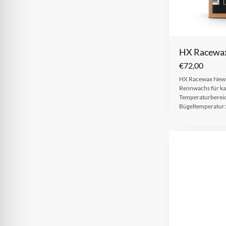
HX Racewa
€
72,00
HX Racewax Newsn
Rennwachs für ka
Temperaturbereic
Bügeltemperatur: