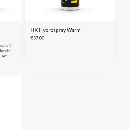
HX Hydrospray Warm
€
37,00
wachs für
bereich:
C Art.…