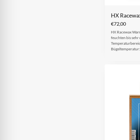
HX Racewa
€
72,00
HX Racewax Warm 
feuchten bis sehr
Temperaturbereic
Bügeltemperatur: