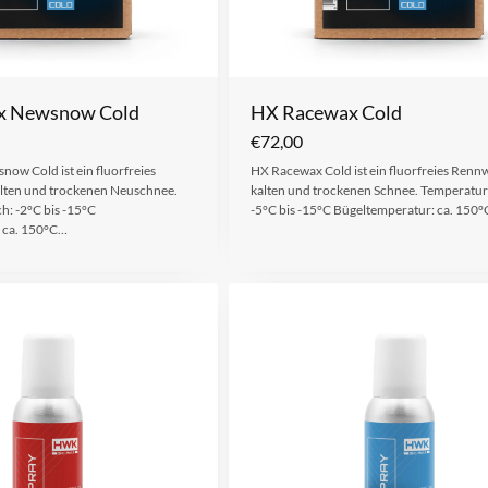
x Newsnow Cold
HX Racewax Cold
€
72,00
ow Cold ist ein fluorfreies
HX Racewax Cold ist ein fluorfreies Renn
lten und trockenen Neuschnee.
kalten und trockenen Schnee. Temperatur
h: -2°C bis -15°C
-5°C bis -15°C Bügeltemperatur: ca. 150°
 ca. 150°C…