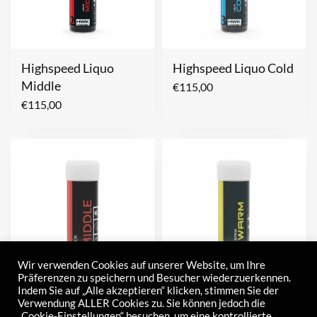
Highspeed Liquo
Highspeed Liquo Cold
Middle
€
115,00
€
115,00
Wir verwenden Cookies auf unserer Website, um Ihre
Präferenzen zu speichern und Besucher wiederzuerkennen.
Indem Sie auf „Alle akzeptieren“ klicken, stimmen Sie der
Highspeed Stick
Highspeed Stick
Verwendung ALLER Cookies zu. Sie können jedoch die
„Cookie-Einstellungen“ besuchen, um eine kontrollierte