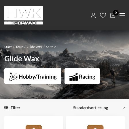
0
Start
/
Tour
/
Glide Wax
/
Seite 2
Glide Wax
Hobby/Training
Racing
Filter