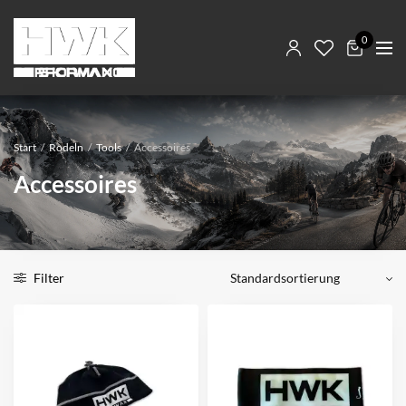
0
Start
/
Rodeln
/
Tools
/
Accessoires
Accessoires
Filter