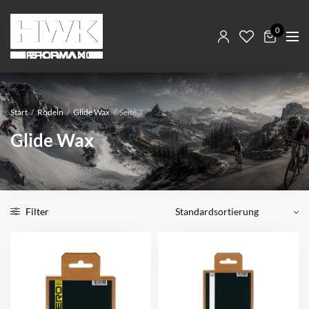
0
Start
/
Rodeln
/
Glide Wax
/
Seite 3
Glide Wax
Filter