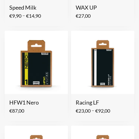
Speed Milk
WAX UP
–
€
9,90
€
14,90
€
27,00
HFW1 Nero
Racing LF
–
€
87,00
€
23,00
€
92,00