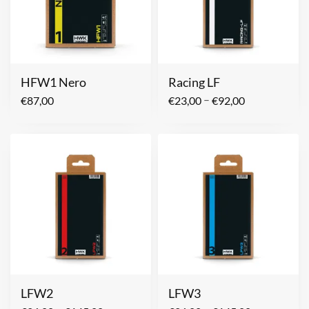
HFW1 Nero
Racing LF
–
€
87,00
€
23,00
€
92,00
LFW2
LFW3