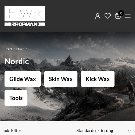
0
Start
/
Nordic
Nordic
Glide Wax
Skin Wax
Kick Wax
Tools
Filter