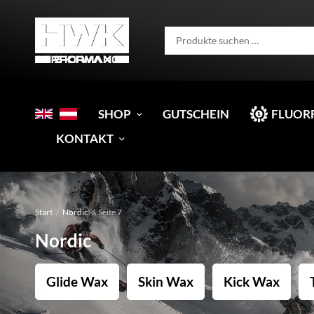
SHOP
GUTSCHEIN
FLUOR
KONTAKT
Start
/
Nordic
/
Seite 7
Nordic
Glide Wax
Skin Wax
Kick Wax