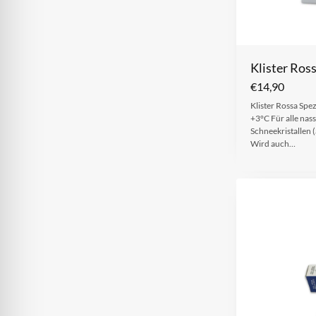
Klister Ross
€
14,90
Klister Rossa Spe
+3°C Für alle nas
Schneekristallen 
Wird auch…