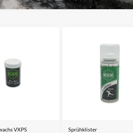
twachs VXPS
Sprühklister