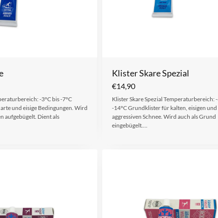
e
Klister Skare Spezial
€
14,90
peraturbereich: -3°C bis -7°C
Klister Skare Spezial Temperaturbereich: -
harte und eisige Bedingungen. Wird
-14°C Grundklister für kalten, eisigen und
n aufgebügelt. Dient als
aggressiven Schnee. Wird auch als Grund
eingebügelt.…