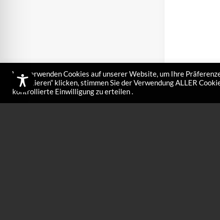
Wir verwenden Cookies auf unserer Website, um Ihre Präferenze
akzeptieren“ klicken, stimmen Sie der Verwendung ALLER Cookies
kontrollierte Einwilligung zu erteilen .
Hartwachs 
€
12,00
Hartwachs Blau 1 
Für neuen und fe
Temperaturbereic
Neuschnee…