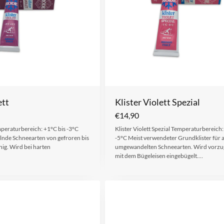
ett
Klister Violett Spezial
€
14,90
emperaturbereich: +1°C bis -3°C
Klister Violett Spezial Temperaturbereich:
elnde Schneearten von gefroren bis
-5°C Meist verwendeter Grundklister für a
ig. Wird bei harten
umgewandelten Schneearten. Wird vorzu
mit dem Bügeleisen eingebügelt.…