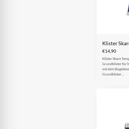
Klister Skar
€
14,90
Klister Skare Tem
Grundklister für 
mit dem Bügeleise
Grundklister…