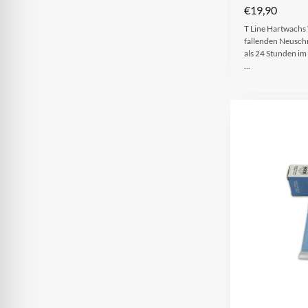
€
19,90
T Line Hartwachs
fallenden Neuschn
als 24 Stunden i
…