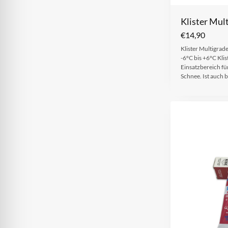
Klister Mul
€
14,90
Klister Multigrad
-6°C bis +6°C Kli
Einsatzbereich f
Schnee. Ist auch 