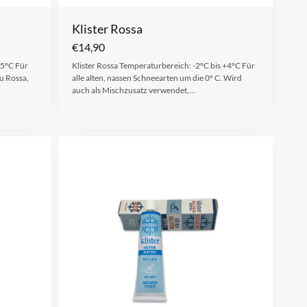
Klister Rossa
€
14,90
+5°C Für
Klister Rossa Temperaturbereich: -2°C bis +4°C Für
u Rossa,
alle alten, nassen Schneearten um die 0° C. Wird
auch als Mischzusatz verwendet,…