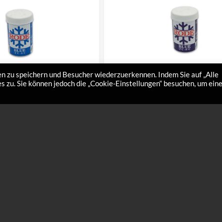
n zu speichern und Besucher wiederzuerkennen. Indem Sie auf „Alle
 zu. Sie können jedoch die „Cookie-Einstellungen“ besuchen, um ein
Blau 1
Hartwachs Blau 2
€
12,00
Temperaturbereich: -2°C bis -6°C
Hartwachs Blau 2 Temperaturbereich: -2°
inen Schnee im angegebenen
Spezielles Hardwachs für sehr trockene, f
h. STICKS sind Wachse für
langsame Schneearten. STICKS sind Wach