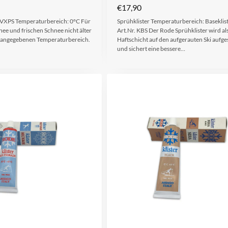
€
17,90
 VXPS Temperaturbereich: 0°C Für
Sprühklister Temperaturbereich: Baseklis
ee und frischen Schnee nicht älter
Art.Nr. KBS Der Rode Sprühklister wird als
m angegebenen Temperaturbereich.
Haftschicht auf den aufgerauten Ski aufg
und sichert eine bessere…