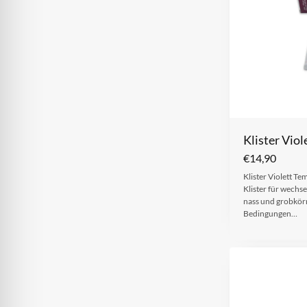
Klister Viol
€
14,90
Klister Violett T
Klister für wechs
nass und grobkörn
Bedingungen…