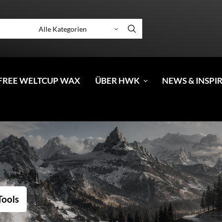
FREE WELTCUP WAX
ÜBER HWK
NEWS & INSPI
Tools