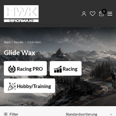
0
Start
/
Nordic
/
Glide Wax
Glide Wax
Racing PRO
Racing
Hobby/Training
Filter