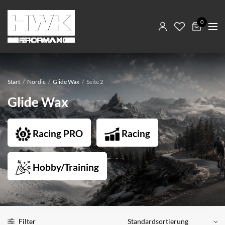
0
Start
/
Nordic
/
Glide Wax
/
Seite 2
Glide Wax
Racing PRO
Racing
Hobby/Training
Filter