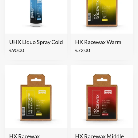
UHX Liquo Spray Cold
HX Racewax Warm
€
90,00
€
72,00
HX Racewax
HX Racewax Middle