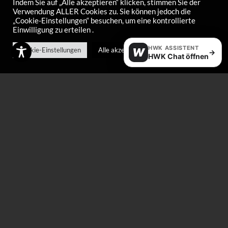
Indem Sie auf „Alle akzeptieren“ klicken, stimmen Sie der
Verwendung ALLER Cookies zu. Sie können jedoch die
„Cookie-Einstellungen“ besuchen, um eine kontrollierte
Highspeed Stick
Highspeed Stick Cold
Einwilligung zu erteilen .
Warm
€
95,00
HWK ASSISTENT
€
95,00
Cookie-Einstellungen
Alle akzeptieren
W
→
HWK Chat öffnen
M-silber Fluorstick
HFW1 Nero
€
95,00
€
87,00