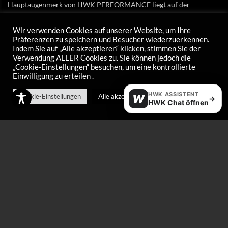
Hauptaugenmerk von HWK PERFORMANCE liegt auf der
kontinuierlichen Weiterentwicklung unserer Produkte in den
Bereichen SKIWAX, CHAIN COATING und CARE-Produkte.
Wir verwenden Cookies auf unserer Website, um Ihre
Präferenzen zu speichern und Besucher wiederzuerkennen.
*
Newsletter E-Mail
Indem Sie auf „Alle akzeptieren“ klicken, stimmen Sie der
Verwendung ALLER Cookies zu. Sie können jedoch die
„Cookie-Einstellungen“ besuchen, um eine kontrollierte
Einwilligung zu erteilen .
HWK ASSISTENT
Cookie-Einstellungen
Alle akzeptieren
W
→
HWK Chat öffnen