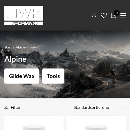
0
Start
/
Alpine
/
Seite 4
Alpine
Glide Wax
Tools
Filter