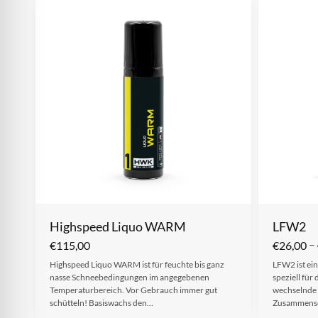
Highspeed Liquo WARM
LFW2
–
€
115,00
€
26,00
Highspeed Liquo WARM ist für feuchte bis ganz
LFW2 ist ein
nasse Schneebedingungen im angegebenen
speziell fü
Temperaturbereich. Vor Gebrauch immer gut
wechselnde
schütteln! Basiswachs den…
Zusammense