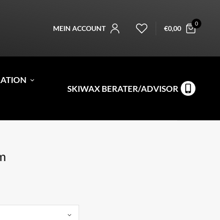
0
MEIN ACCOUNT
€
0,00
RATION
SKIWAX BERATER/ADVISOR
m