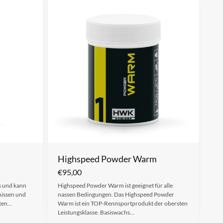
Highspeed Powder Warm
€
95,00
hs und kann
Highspeed Powder Warm ist geeignet für alle
nissen und
nassen Bedingungen. Das Highspeed Powder
lten…
Warm ist ein TOP-Rennsportprodukt der obersten
Leistungsklasse. Basiswachs…