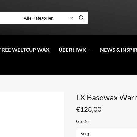
FREE WELTCUP WAX
ÜBER HWK
NEWS & INSPI
LX Basewax War
€
128,00
Größe