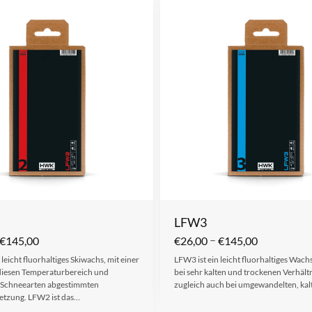
LFW3
–
€
145,00
€
26,00
€
145,00
 leicht fluorhaltiges Skiwachs, mit einer
LFW3 ist ein leicht fluorhaltiges Wac
r diesen Temperaturbereich und
bei sehr kalten und trockenen Verhält
 Schneearten abgestimmten
zugleich auch bei umgewandelten, ka
tzung. LFW2 ist das…