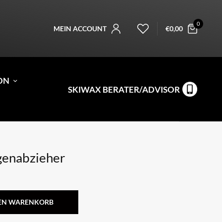
0
MEIN ACCOUNT
€
0,00
ON
SKIWAX BERATER/ADVISOR
enabzieher
DEN WARENKORB