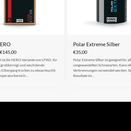
NERO
Polar Extreme Silber
€
145,00
€
35,00
st die NERO-Variante von LFW2, für
Polar Extreme Silber ist geeignet für a
(grobkörnig) und wechslende
umgewandelten Schneearten. Kann e
 (Übergang trocken zu etwas feucht)
Verbrennungen verwendet werden. Se
emperaturbereich:…
Resultate im…