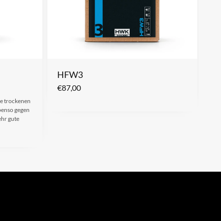
HFW3
€
87,00
lle trockenen
benso gegen
hr gute