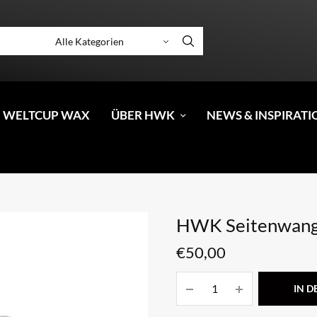
 WELTCUP WAX
ÜBER HWK
NEWS & INSPIRATI
HWK Seitenwang
€
50,00
IN 