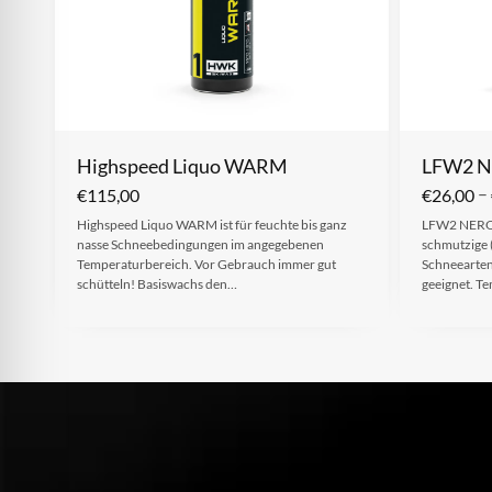
Highspeed Liquo WARM
LFW2 
–
€
115,00
€
26,00
Highspeed Liquo WARM ist für feuchte bis ganz
LFW2 NERO i
nasse Schneebedingungen im angegebenen
schmutzige 
Temperaturbereich. Vor Gebrauch immer gut
Schneearten
schütteln! Basiswachs den…
geeignet. T