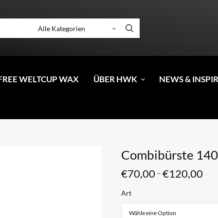
FREE WELTCUP WAX
ÜBER HWK
NEWS & INSPI
Combibürste 14
€
70,00
€
120,00
–
Art