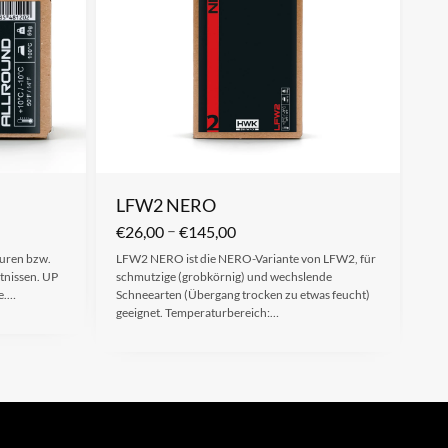
LFW2 NERO
–
€
26,00
€
145,00
ouren bzw.
LFW2 NERO ist die NERO-Variante von LFW2, für
ltnissen. UP
schmutzige (grobkörnig) und wechslende
le.…
Schneearten (Übergang trocken zu etwas feucht)
geeignet. Temperaturbereich:…