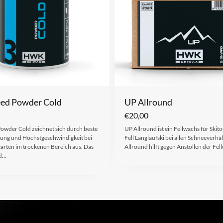
ed Powder Cold
UP Allround
€
20,00
owder Cold zeichnet sich durch beste
UP Allround ist ein Fellwachs für Skit
ung und Höchstgeschwindigkeit bei
Fell Langlaufski bei allen Schneeverhä
earten im trockenen Bereich aus. Das
Allround hilft gegen Anstollen der Fel
ld…