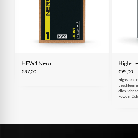
HFW1 Nero
Highspe
€
87,00
€
95,00
Highspeed P
Beschleunig
allen Schne
Powder Co