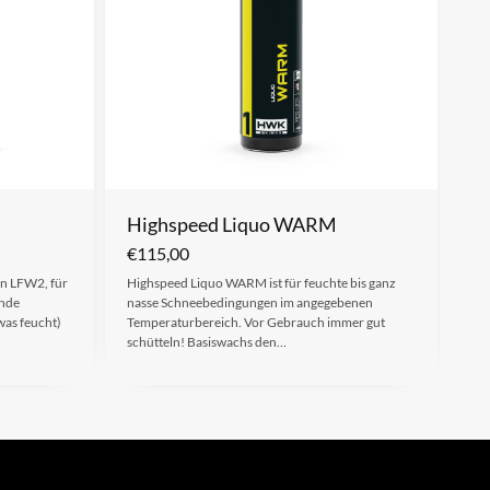
Highspeed Liquo WARM
€
115,00
n LFW2, für
Highspeed Liquo WARM ist für feuchte bis ganz
ende
nasse Schneebedingungen im angegebenen
was feucht)
Temperaturbereich. Vor Gebrauch immer gut
schütteln! Basiswachs den…