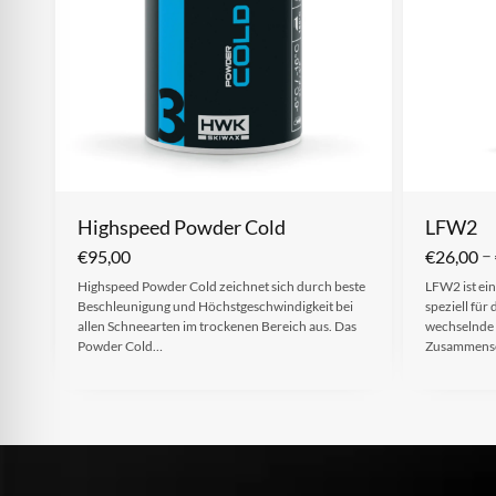
Highspeed Powder Cold
LFW2
–
€
95,00
€
26,00
Highspeed Powder Cold zeichnet sich durch beste
LFW2 ist ein
Beschleunigung und Höchstgeschwindigkeit bei
speziell fü
allen Schneearten im trockenen Bereich aus. Das
wechselnde
Powder Cold…
Zusammense