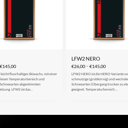
LFW2 NERO
–
€
145,00
€
26,00
€
145,00
 leicht fluorhaltiges Skiwachs, mit einer
LFW2 NERO ist die NERO-Variante vo
r diesen Temperaturbereich und
schmutzige (grobkörnig) und wechsl
 Schneearten abgestimmten
Schneearten (Übergang trocken zu et
tzung. LFW2 ist das…
geeignet. Temperaturbereich:…