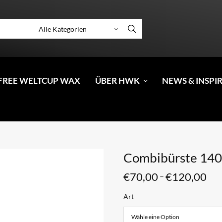
FREE WELTCUP WAX
ÜBER HWK
NEWS & INSPI
Combibürste 14
€
70,00
€
120,00
–
Art