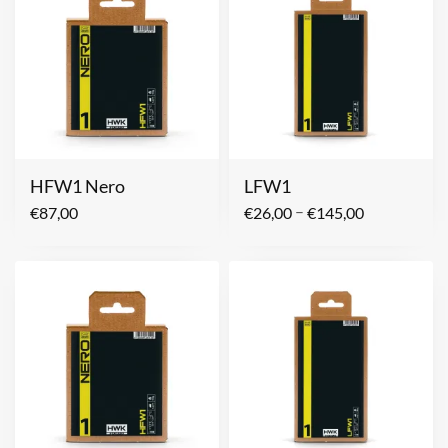
HFW1 Nero
LFW1
–
€
87,00
€
26,00
€
145,00