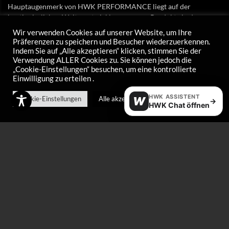
Hauptaugenmerk von HWK PERFORMANCE liegt auf der
kontinuierlichen Weiterentwicklung unserer Produkte in den
Bereichen SKIWAX, CHAIN COATING und CARE-Produkte.
Wir verwenden Cookies auf unserer Website, um Ihre
Präferenzen zu speichern und Besucher wiederzuerkennen.
*
Newsletter E-Mail
Indem Sie auf „Alle akzeptieren“ klicken, stimmen Sie der
Verwendung ALLER Cookies zu. Sie können jedoch die
„Cookie-Einstellungen“ besuchen, um eine kontrollierte
Einwilligung zu erteilen .
HWK ASSISTENT
Cookie-Einstellungen
Alle akzeptieren
W
→
HWK Chat öffnen