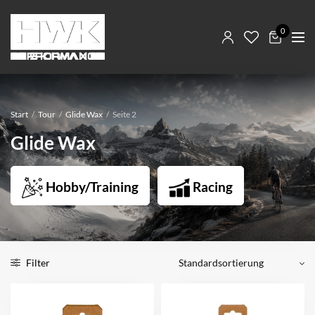
0
Start
/
Tour
/
Glide Wax
/
Seite 2
Glide Wax
Hobby/Training
Racing
Filter