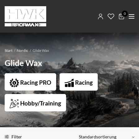
0
Start
/
Nordic
/
Glide Wax
Glide Wax
Racing PRO
Racing
Hobby/Training
Filter