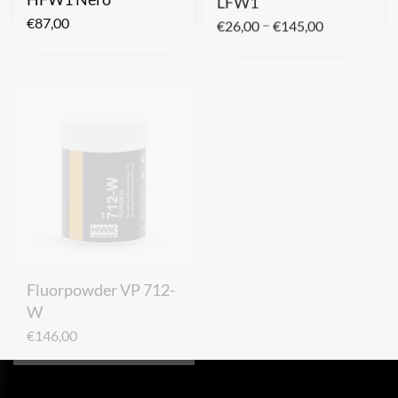
–
€
87,00
€
26,00
€
145,00
Fluorpowder VP 712-
Fluorpowder VP S800
W
€
146,00
€
146,00