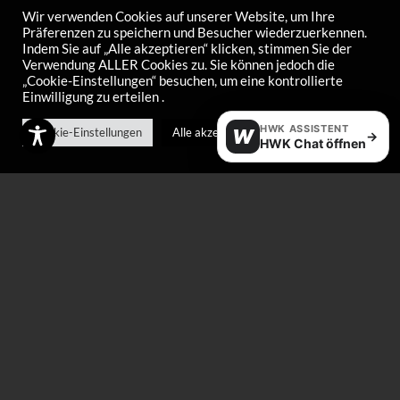
Wir verwenden Cookies auf unserer Website, um Ihre
Präferenzen zu speichern und Besucher wiederzuerkennen.
Indem Sie auf „Alle akzeptieren“ klicken, stimmen Sie der
Skiwax Berater
Verwendung ALLER Cookies zu. Sie können jedoch die
Mein Account
„Cookie-Einstellungen“ besuchen, um eine kontrollierte
Einwilligung zu erteilen .
Zahlung & Versand
Widerrufsrecht
HWK ASSISTENT
Cookie-Einstellungen
Alle akzeptieren
W
→
HWK Chat öffnen
AGB Shop
About
Die Wachse von HWK entstehen aus der engen Zusammenarbeit
von aktiven Leistungssportlern, Technikern und Chemikern. Das
Hauptaugenmerk von HWK PERFORMANCE liegt auf der
kontinuierlichen Weiterentwicklung unserer Produkte in den
Bereichen SKIWAX, CHAIN COATING und CARE-Produkte.
*
Newsletter E-Mail