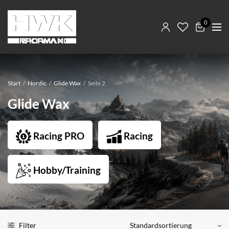
0
Start
/
Nordic
/
Glide Wax
/
Seite 2
Glide Wax
Racing PRO
Racing
Hobby/Training
Filter