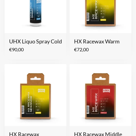
UHX Liquo Spray Cold
HX Racewax Warm
€
90,00
€
72,00
HX Racewax
HX Racewax Middle