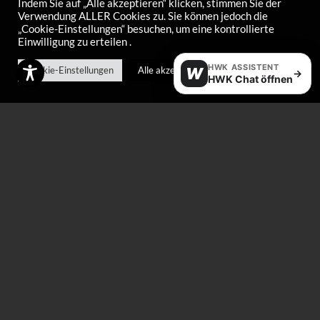
Indem Sie auf „Alle akzeptieren“ klicken, stimmen Sie der
Highspeed Liquo
Highspeed Liquo
Verwendung ALLER Cookies zu. Sie können jedoch die
„Cookie-Einstellungen“ besuchen, um eine kontrollierte
WARM
Middle
Einwilligung zu erteilen .
€
115,00
€
115,00
HWK ASSISTENT
Cookie-Einstellungen
Alle akzeptieren
W
→
HWK Chat öffnen
Highspeed Liquo Cold
Highspeed Stick
Middle
€
115,00
€
95,00