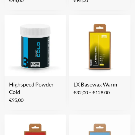
€
95,00
€
95,00
Highspeed Powder
LX Basewax Warm
Cold
–
€
32,00
€
128,00
€
95,00