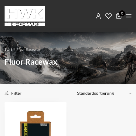
0
Start
/
Fluor Racewax
Fluor Racewax
Filter