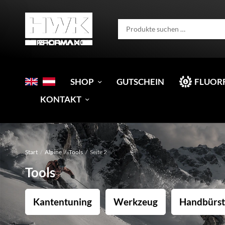
SHOP
GUTSCHEIN
FLUOR
KONTAKT
Start
/
Alpine
/
Tools
/
Seite 2
Tools
Kantentuning
Werkzeug
Handbürs