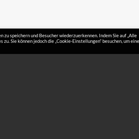
n zu speichern und Besucher wiederzuerkennen. Indem Sie auf „Alle
 zu. Sie können jedoch die „Cookie-Einstellungen“ besuchen, um ein
RON SMALL
HWK WAXIRON SMART + 
ALL Art.Nr.: WI3 Das HWK
Racing Wax
st die kompakte und handliche
kipflege. Es eignet…
€
150,00
HWK Wachs-Bügeleisen WI2 + 180g Raci
GRATIS Art.Nr.: WI2 Das HWK WAXIRO
ist die perfekte Wahl für schnelles,…