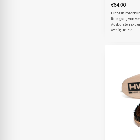
€
84,00
Die Stahlrotorbür
Reinigung von ve
Ausbürsten extr
wenig Druck…