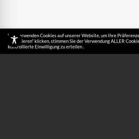
Wir verwenden Cookies auf unserer Website, um Ihre Präferenze
akzeptieren“ klicken, stimmen Sie der Verwendung ALLER Cookies
kontrollierte Einwilligung zu erteilen .
HWK WAXI
€
90,00
HWK WAXIRON SM
WAXIRON SMALL i
Lösung für deine S