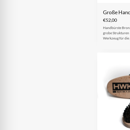
Große Hand
€
52,00
Handbürste Bronz
grobe Strukturen 
Werkzeug für die