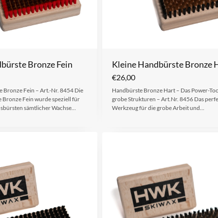
bürste Bronze Fein
Kleine Handbürste Bronze 
€
26,00
 Bronze Fein – Art.-Nr. 8454 Die
Handbürste Bronze Hart – Das Power-Too
 Bronze Fein wurde speziell für
grobe Strukturen – Art.Nr. 8456 Das perf
usbürsten sämtlicher Wachse…
Werkzeug für die grobe Arbeit und…