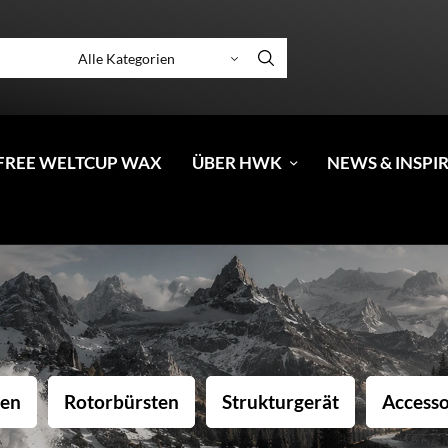
FREE WELTCUP WAX
ÜBER HWK
NEWS & INSPI
ten
Rotorbürsten
Strukturgerät
Accesso