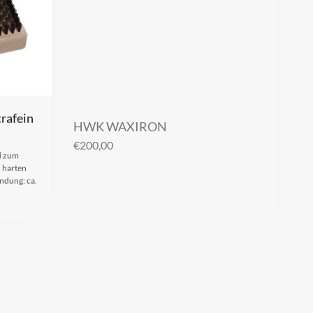
rafein
HWK WAXIRON
€
200,00
rd zum
n harten
ndung: ca.