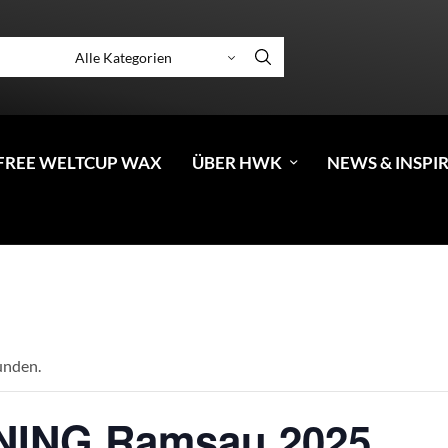
FREE WELTCUP WAX
ÜBER HWK
NEWS & INSPI
unden.
ING Ramsau 2025