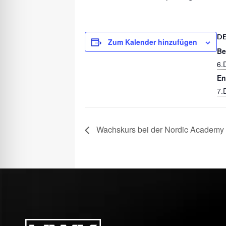
DE
Zum Kalender hinzufügen
Be
6.
En
7.
Wachskurs bei der Nordic Academy 