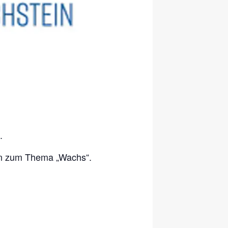
.
gen zum Thema „Wachs“.