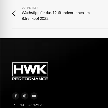
VORHERIGER
Wachstipp für das 12-Stundenrennen am
Bärenkopf 2022
Tel: +43 5373 424 20