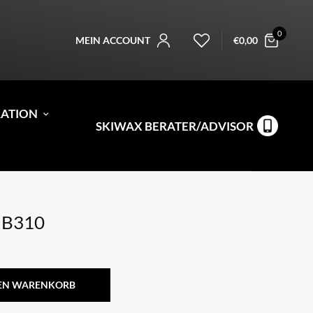
0
MEIN ACCOUNT
€
0,00
RATION
SKIWAX BERATER/ADVISOR
s B310
DEN WARENKORB