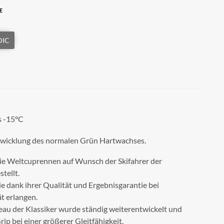
E
s -15°C
twicklung des normalen Grün Hartwachses.
r die Weltcuprennen auf Wunsch der Skifahrer der
tellt.
ie dank ihrer Qualität und Ergebnisgarantie bei
t erlangen.
au der Klassiker wurde ständig weiterentwickelt und
ip bei einer größerer Gleitfähigkeit.