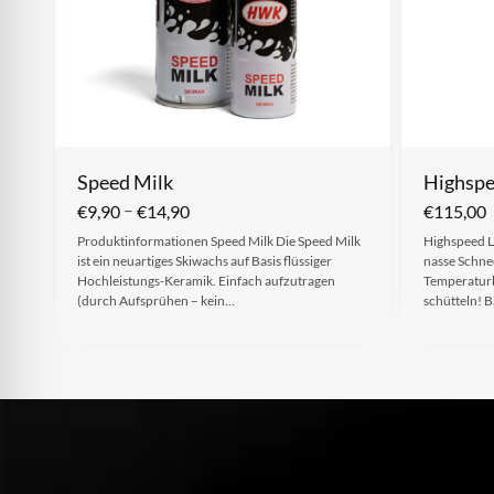
Speed Milk
Highsp
–
€
9,90
€
14,90
€
115,00
Produktinformationen Speed Milk Die Speed Milk
Highspeed L
ist ein neuartiges Skiwachs auf Basis flüssiger
nasse Schn
Hochleistungs-Keramik. Einfach aufzutragen
Temperaturb
(durch Aufsprühen – kein…
schütteln! 