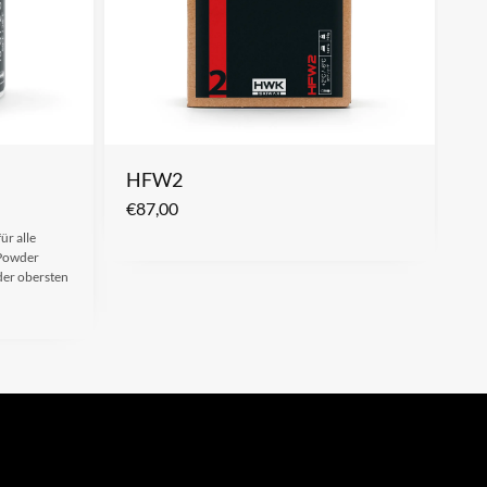
m
HFW2
€
87,00
ür alle
 Powder
der obersten