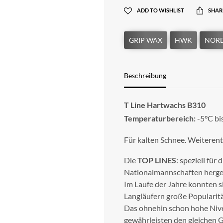
ADD TO WISHLIST
SHAR
Beschreibung
T Line Hartwachs B310
Temperaturbereich:
-5°C bi
Für kalten Schnee. Weiteren
Die
TOP LINES
: speziell fü
Nationalmannschaften herges
Im Laufe der Jahre konnten s
Langläufern große Popularitä
Das ohnehin schon hohe Nive
gewährleisten den gleichen Gr