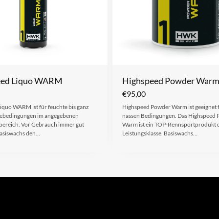
eed Liquo WARM
Highspeed Powder War
€
95,00
iquo WARM ist für feuchte bis ganz
Highspeed Powder Warm ist geeignet f
eebedingungen im angegebenen
nassen Bedingungen. Das Highspeed
ereich. Vor Gebrauch immer gut
Warm ist ein TOP-Rennsportprodukt 
Basiswachs den…
Leistungsklasse. Basiswachs…