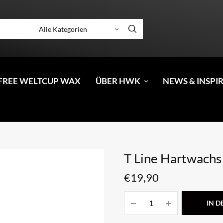
FREE WELTCUP WAX
ÜBER HWK
NEWS & INSPI
T Line Hartwach
€
19,90
IN 