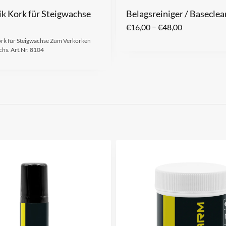
ik Kork für Steigwachse
Belagsreiniger / Baseclea
–
€
16,00
€
48,00
ork für Steigwachse Zum Verkorken
chs. Art.Nr. 8104