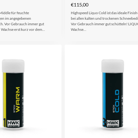
€
115,00
iddle für feuchte
Highspeed Liquo Cold ist das ideale Finis
en im angegebenen
bei allen kalten und trockenen Schneebe
h. Vor Gebrauch immer gut
Vor Gebrauch immer gut schütteln! LIQ
 Wachse erst kurz vor dem…
Wachse…