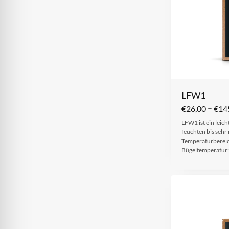
LFW1
–
€
26,00
€
14
LFW1 ist ein leich
feuchten bis sehr
Temperaturbereic
Bügeltemperatur: