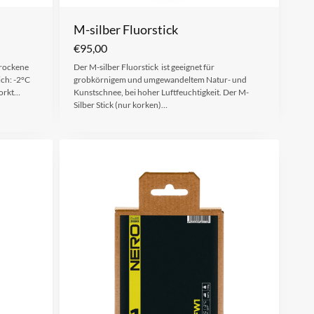
M-silber Fluorstick
€
95,00
trockene
Der M-silber Fluorstick ist geeignet für
ch: -2°C
grobkörnigem und umgewandeltem Natur- und
korkt…
Kunstschnee, bei hoher Luftfeuchtigkeit. Der M-
Silber Stick (nur korken)…