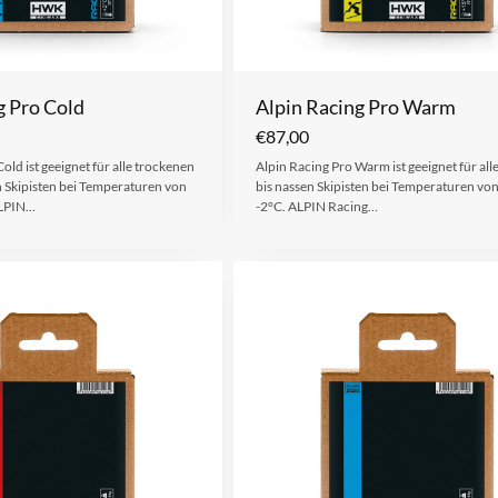
g Pro Cold
Alpin Racing Pro Warm
€
87,00
old ist geeignet für alle trockenen
Alpin Racing Pro Warm ist geeignet für all
en Skipisten bei Temperaturen von
bis nassen Skipisten bei Temperaturen vo
ALPIN…
-2°C. ALPIN Racing…