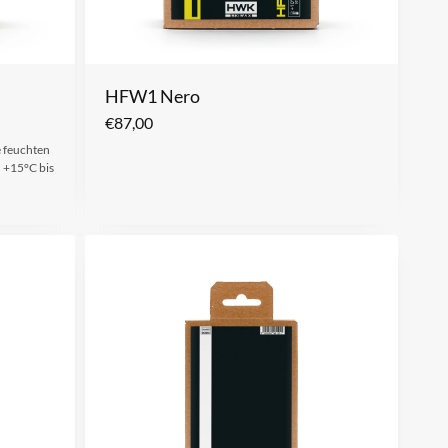
HFW1 Nero
€
87,00
e feuchten
n +15°C bis