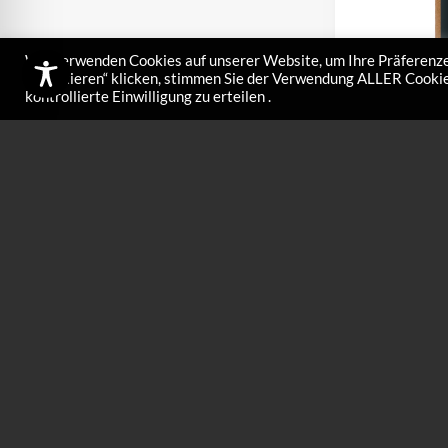
Wir verwenden Cookies auf unserer Website, um Ihre Präferenze
akzeptieren“ klicken, stimmen Sie der Verwendung ALLER Cookies
kontrollierte Einwilligung zu erteilen .
LFW3
–
€
26,00
€
14
LFW3 ist ein leic
sehr kalten und t
zugleich auch be