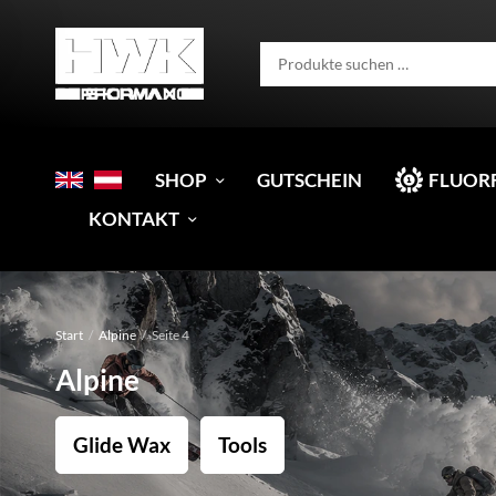
SHOP
GUTSCHEIN
FLUOR
KONTAKT
Start
/
Alpine
/
Seite 4
Alpine
Glide Wax
Tools