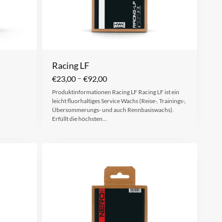
Racing LF
–
€
23,00
€
92,00
Produktinformationen Racing LF Racing LF ist ein
leicht fluorhaltiges Service Wachs (Reise-, Trainings-,
Übersommerungs- und auch Rennbasiswachs).
Erfüllt die höchsten…