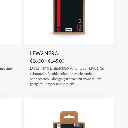
LFW2 NERO
–
€
26,00
€
145,00
 mit einer
LFW2 NERO ist die NERO-Variante von LFW2, für
d
schmutzige (grobkörnig) und wechslende
Schneearten (Übergang trocken zu etwas feucht)
geeignet. Temperaturbereich:…