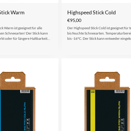
Stick Warm
Highspeed Stick Cold
€
95,00
k Warm ist geeignet für alle
Der Highspeed Stick Cold ist geeignet für 
en Schneearten! Der Stick kann
bis feuchte Schneearten. Temperaturberei
kt oder für längere Haltbarkeit…
bis -16°C. Der Stick kann entweder einge