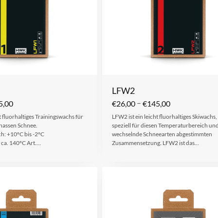
LFW2
–
5,00
€
26,00
€
145,00
t fluorhaltiges Trainingswachs für
LFW2 ist ein leicht fluorhaltiges Skiwachs,
 nassen Schnee.
speziell für diesen Temperaturbereich un
h: +10°C bis -2°C
wechselnde Schneearten abgestimmten
 ca. 140°C Art.…
Zusammensetzung. LFW2 ist das…