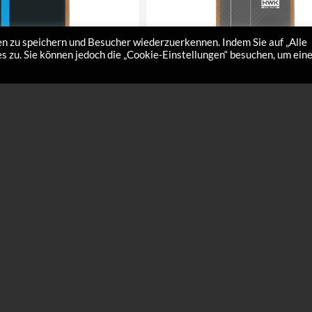
n zu speichern und Besucher wiederzuerkennen. Indem Sie auf „Alle
 zu. Sie können jedoch die „Cookie-Einstellungen“ besuchen, um ein
Racing WAX
–
5,00
€
21,00
€
120,00
ht fluorhaltiges Wachs und kann bei
rockenen Verhältnissen und
i umgewandelten, kalten…