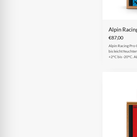
Alpin Racin
€
87,00
Alpin Racing Pro C
bis leicht feucht
+2°C bis -20°C. 