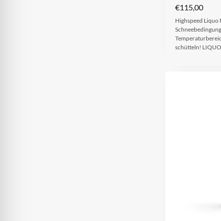
€
115,00
Highspeed Liquo M
Schneebedingung
Temperaturbereic
schütteln! LIQUO