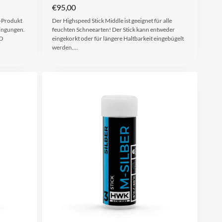
€
95,00
h-Produkt
Der Highspeed Stick Middle ist geeignet für alle
dingungen.
feuchten Schneearten! Der Stick kann entweder
UO
eingekorkt oder für längere Haltbarkeit eingebügelt
werden.…