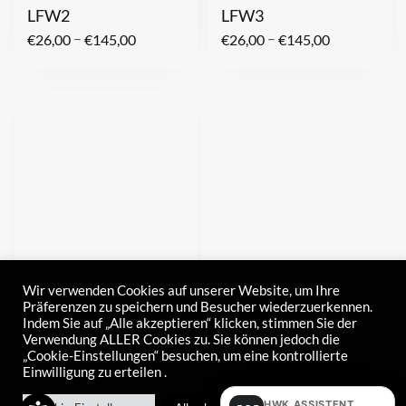
LFW2
LFW3
–
–
€
26,00
€
145,00
€
26,00
€
145,00
Racing WAX
A1 Allround
Wir verwenden Cookies auf unserer Website, um Ihre
Präferenzen zu speichern und Besucher wiederzuerkennen.
–
–
€
21,00
€
120,00
€
19,50
€
78,00
Indem Sie auf „Alle akzeptieren“ klicken, stimmen Sie der
Verwendung ALLER Cookies zu. Sie können jedoch die
„Cookie-Einstellungen“ besuchen, um eine kontrollierte
Einwilligung zu erteilen .
HWK ASSISTENT