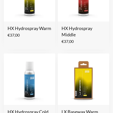
HX Hydrospray Warm
HX Hydrospray
Middle
€
37,00
€
37,00
HX Hydrospray Cold
LX Basewax Warm