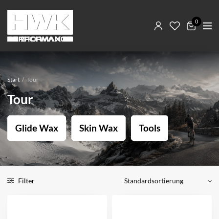
0
Start
/
Tour
Tour
Glide Wax
Skin Wax
Tools
Filter