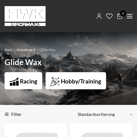
0
Start
/
Snowboard
/
Glide Wax
Glide Wax
Racing
Hobby/Training
Filter