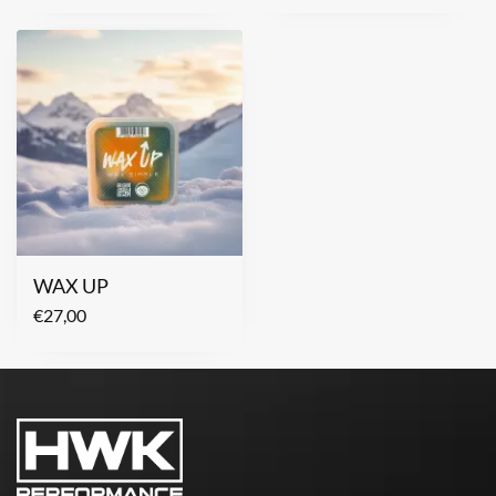
WAX UP
€
27,00