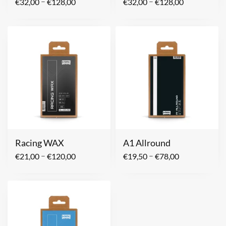
–
–
€
32,00
€
128,00
€
32,00
€
128,00
Racing WAX
A1 Allround
–
–
€
21,00
€
120,00
€
19,50
€
78,00