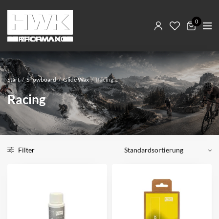
0
Start
/
Snowboard
/
Glide Wax
/
Racing
Racing
Filter