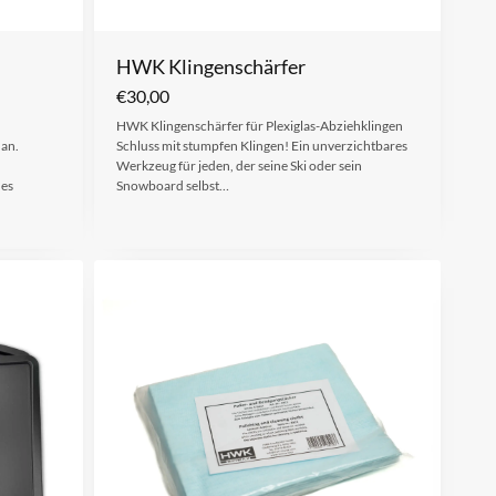
HWK Klingenschärfer
€
30,00
HWK Klingenschärfer für Plexiglas-Abziehklingen
 an.
Schluss mit stumpfen Klingen! Ein unverzichtbares
Werkzeug für jeden, der seine Ski oder sein
hes
Snowboard selbst…