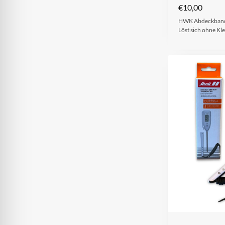
€
10,00
HWK Abdeckband 
Löst sich ohne Kl