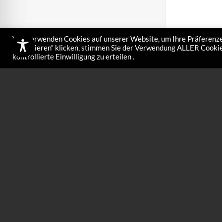
Wir verwenden Cookies auf unserer Website, um Ihre Präferenze
akzeptieren“ klicken, stimmen Sie der Verwendung ALLER Cookies
kontrollierte Einwilligung zu erteilen .
Polier- und
Stk.
€
18,00
Unsere hochwerti
optimal zum Reini
Für beste Ergebni
zum…