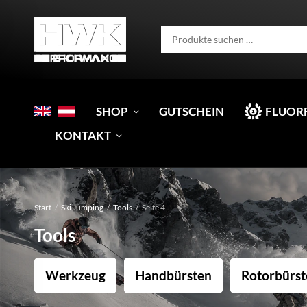
SHOP
GUTSCHEIN
FLUOR
KONTAKT
Start
/
Ski Jumping
/
Tools
/
Seite 4
Tools
Werkzeug
Handbürsten
Rotorbürst