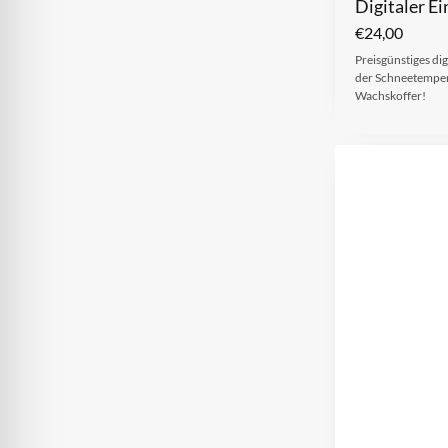
Digitaler E
€
24,00
Preisgünstiges d
der Schneetempera
Wachskoffer!