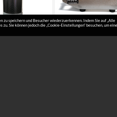
n zu speichern und Besucher wiederzuerkennen. Indem Sie auf „Alle
 zu. Sie können jedoch die „Cookie-Einstellungen“ besuchen, um ein
 Reinigungstücher 25
Profi-Waxer (Wachsmaschin
–
€
27,00
€
250,00
gen Mikrofasertücher sind
gen und Polieren von Ski geeignet.
sse empfehlen wir, separate Tücher