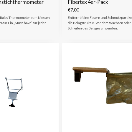
instichthermometer
Fibertex 4er-Pack
€
7,00
igitales Thermometer zum Messen
Entfernt feine Fasern und Schmutzpartikel
tur Ein „Must-have“ für jeden
die Belagstruktur. Vor dem Wachsen oder
Schleifen des Belages anwenden.