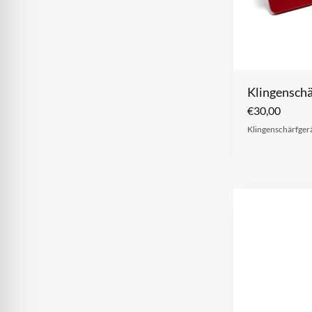
Klingenschä
€
30,00
Klingenschärfgerä