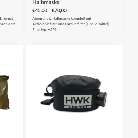
Halbmaske
–
€
45,00
€
70,00
, reinigt
Atemschutz Halbmaske komplett mit
 nach dem
Aktivkohlefilter und Partikelfilter (Größe: mittel)
Filtertyp: A2P3