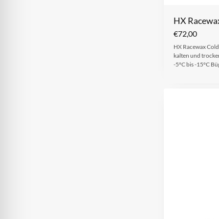
HX Racewax
€
72,00
HX Racewax Cold i
kalten und trock
-5°C bis -15°C Bü