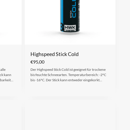
Highspeed Stick Cold
€
95,00
alle
Der Highspeed Stick Cold ist geeignet für trockene
ick kann
bis feuchte Schneearten. Temperaturbereich: -2°C
tbarkeit…
bis -16°C. Der Stick kann entweder eingekorkt…