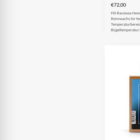
€
72,00
HX Racewax Newsn
Rennwachs für fe
Temperaturbereic
Bügeltemperatur: