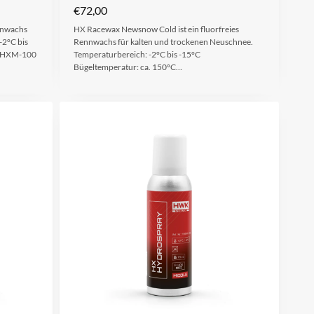
€
72,00
ennwachs
HX Racewax Newsnow Cold ist ein fluorfreies
-2°C bis
Rennwachs für kalten und trockenen Neuschnee.
.: HXM-100
Temperaturbereich: -2°C bis -15°C
Bügeltemperatur: ca. 150°C…