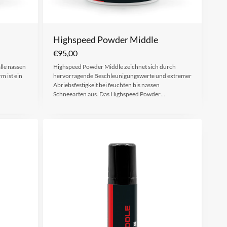
Highspeed Powder Middle
€
95,00
lle nassen
Highspeed Powder Middle zeichnet sich durch
 ist ein
hervorragende Beschleunigungswerte und extremer
Abriebsfestigkeit bei feuchten bis nassen
Schneearten aus. Das Highspeed Powder…