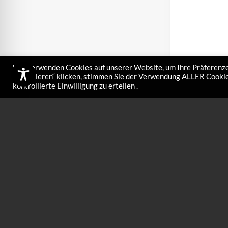
Wir verwenden Cookies auf unserer Website, um Ihre Präferenze
akzeptieren“ klicken, stimmen Sie der Verwendung ALLER Cookies
kontrollierte Einwilligung zu erteilen .
M-silber Fl
€
95,00
Der M-silber Fluor
grobkörnigem un
Kunstschnee, bei 
Silber Stick (nur 