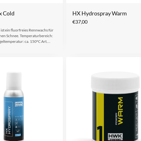
 Cold
HX Hydrospray Warm
€
37,00
st ein fluorfreies Rennwachs für
enen Schnee. Temperaturbereich:
geltemperatur: ca. 150°C Art.…