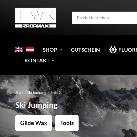
SHOP
GUTSCHEIN
FLUOR
KONTAKT
Start
/
Ski Jumping
/
Seite 2
Ski Jumping
Glide Wax
Tools