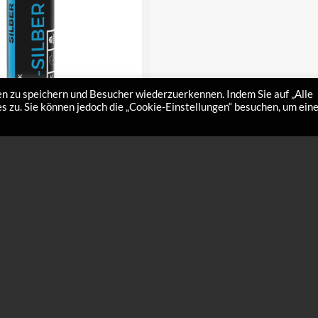
n zu speichern und Besucher wiederzuerkennen. Indem Sie auf „Alle
 zu. Sie können jedoch die „Cookie-Einstellungen“ besuchen, um ein
uorstick
HFW1 Nero
€
87,00
stick ist geeignet für
d umgewandeltem Natur- und
hoher Luftfeuchtigkeit. Der M-
korken)…