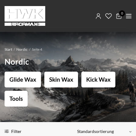
0
Start
/
Nordic
/
Seite 4
Nordic
Glide Wax
Skin Wax
Kick Wax
Tools
Filter