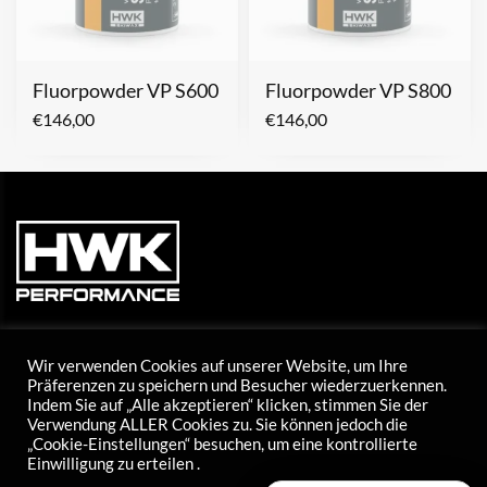
Fluorpowder VP S600
Fluorpowder VP S800
€
146,00
€
146,00
Wir verwenden Cookies auf unserer Website, um Ihre
Präferenzen zu speichern und Besucher wiederzuerkennen.
Indem Sie auf „Alle akzeptieren“ klicken, stimmen Sie der
Tel: +43 5373 424 20
Verwendung ALLER Cookies zu. Sie können jedoch die
E-Mail: info@hwk-skiwax.com
„Cookie-Einstellungen“ besuchen, um eine kontrollierte
Einwilligung zu erteilen .
Mo – Do