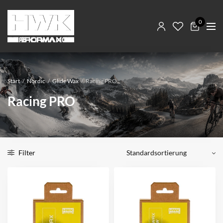
0
Start
/
Nordic
/
Glide Wax
/
Racing PRO
Racing PRO
Filter