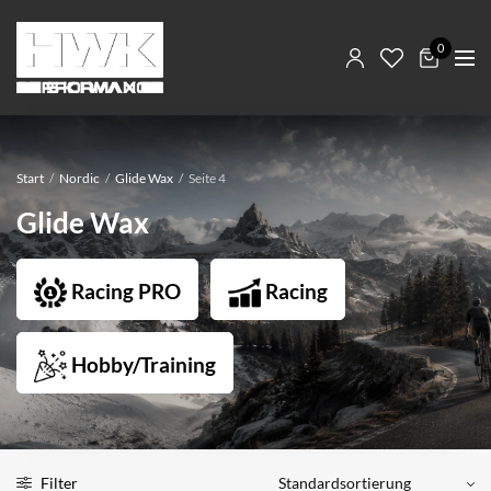
0
Start
/
Nordic
/
Glide Wax
/
Seite 4
Glide Wax
Racing PRO
Racing
Hobby/Training
Filter