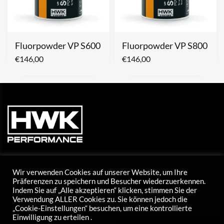
Fluorpowder VP S600
Fluorpowder VP S800
€
146,00
€
146,00
Wir verwenden Cookies auf unserer Website, um Ihre
Präferenzen zu speichern und Besucher wiederzuerkennen.
Indem Sie auf „Alle akzeptieren“ klicken, stimmen Sie der
Tel: +43 5373 424 20
Verwendung ALLER Cookies zu. Sie können jedoch die
E-Mail: info@hwk-skiwax.com
„Cookie-Einstellungen“ besuchen, um eine kontrollierte
Einwilligung zu erteilen .