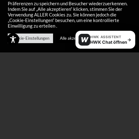
Präferenzen zu speichern und Besucher wiederzuerkennen.
Indem Sie auf „Alle akzeptieren“ klicken, stimmen Sie der
HX Racewax
HX Racewax Cold
Verwendung ALLER Cookies zu. Sie können jedoch die
„Cookie-Einstellungen“ besuchen, um eine kontrollierte
Newsnow Cold
€
72,00
Einwilligung zu erteilen .
€
72,00
HWK ASSISTENT
Cookie-Einstellungen
Alle akzeptieren
W
→
HWK Chat öffnen
HX Hydrospray Warm
HX Hydrospray
Middle
€
37,00
€
37,00