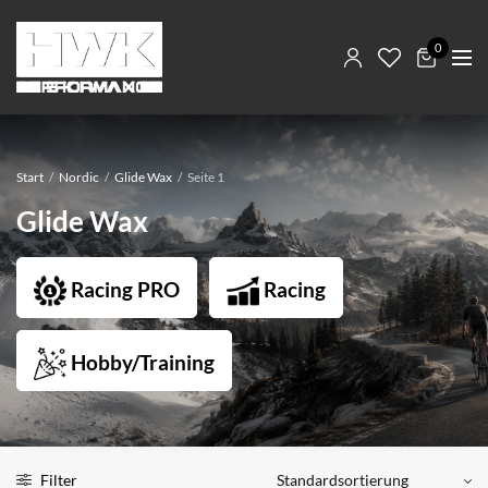
0
Start
/
Nordic
/
Glide Wax
/
Seite 1
Glide Wax
Racing PRO
Racing
Hobby/Training
Filter