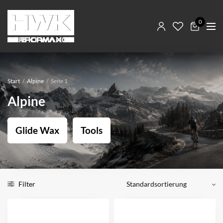
0
Start
/
Alpine
/
Seite 1
Alpine
Glide Wax
Tools
Filter