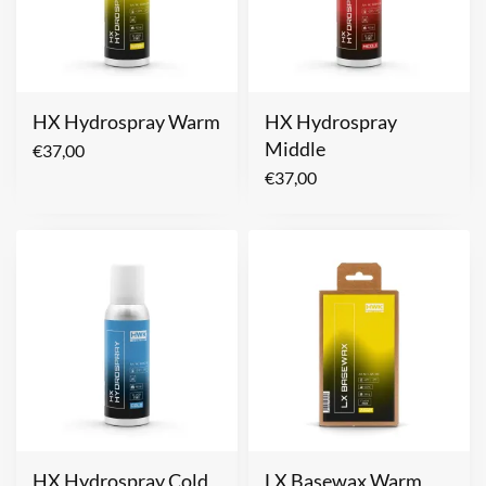
HX Hydrospray Warm
HX Hydrospray
Middle
€
37,00
€
37,00
HX Hydrospray Cold
LX Basewax Warm