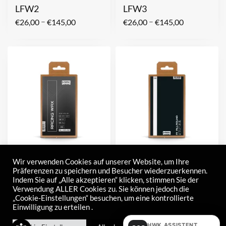
LFW2
LFW3
–
–
€
26,00
€
145,00
€
26,00
€
145,00
Racing WAX
A1 Allround
Wir verwenden Cookies auf unserer Website, um Ihre
Präferenzen zu speichern und Besucher wiederzuerkennen.
–
–
€
21,00
€
120,00
€
19,50
€
78,00
Indem Sie auf „Alle akzeptieren“ klicken, stimmen Sie der
Verwendung ALLER Cookies zu. Sie können jedoch die
„Cookie-Einstellungen“ besuchen, um eine kontrollierte
Einwilligung zu erteilen .
HWK ASSISTENT