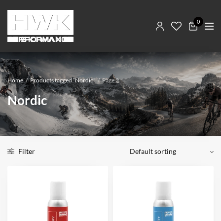
0
Home
/
Products tagged “Nordic”
/
Page 3
Nordic
Filter