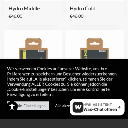
Hydro Middle
Hydro Cold
€
46,00
€
46,00
Wir verwenden Cookies auf unserer Website, um Ihre
Präferenzen zu speichern und Besucher wiederzuerkennen.
Indem Sie auf „Alle akzeptieren“ klicken, stimmen Sie der
Verwendung ALLER Cookies zu. Sie können jedoch die
„Cookie-Einstellungen“ besuchen, um eine kontrollierte
Einwilligung zu erteilen .
Alpine Racing Pro
HFW1 Nero
Warm
€
87,00
HWK ASSISTENT
Cookie-Einstellungen
Alle akzeptieren
W
→
Wax-Chat öffnen
€
87,00