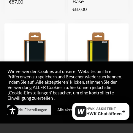
Base
€
87,00
€
87,00
Wir verwenden Cookies auf unserer Website, um Ihre
Präferenzen zu speichern und Besucher wiederzuerkennen.
Indem Sie auf „Alle akzeptieren“ klicken, stimmen Sie der
Verwendung ALLER Cookies zu. Sie können jedoch die
Racing LF
LFW1
„Cookie-Einstellungen“ besuchen, um eine kontrollierte
Einwilligung zu erteilen .
–
–
€
23,00
€
92,00
€
26,00
€
145,00
HWK ASSISTENT
Cookie-Einstellungen
Alle akzeptieren
W
→
HWK Chat öffnen