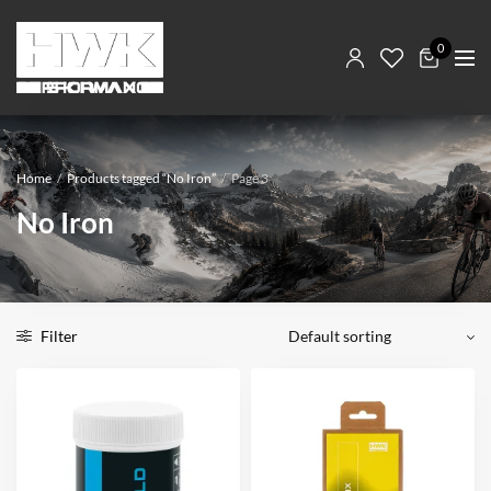
0
Home
/
Products tagged “No Iron”
/
Page 3
No Iron
Filter