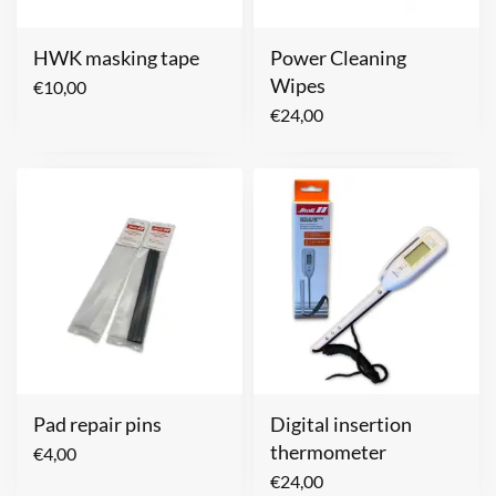
HWK masking tape
Power Cleaning
Wipes
€
10,00
€
24,00
Pad repair pins
Digital insertion
thermometer
€
4,00
€
24,00