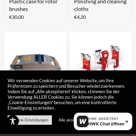
Plastic case for rotor
Polishing and cleaning
brushes
cloths
€
30,00
€
4,20
Wir verwenden Cookies auf unserer Website, um Ihre
Präferenzen zu speichern und Besucher wiederzuerkennen.
Indem Sie auf „Alle akzeptieren“ klicken, stimmen Sie der
Verwendung ALLER Cookies zu. Sie können jedoch die
Professional waxer
Professional
„Cookie-Einstellungen“ besuchen, um eine kontrollierte
Einwilligung zu erteilen .
(wax machine)
tensioner
Nordic/Alpin 100mm
–
€
27,00
€
250,00
HWK ASSISTENT
Cookie-Einstellungen
Alle akzeptieren
W
→
HWK Chat öffnen
€
185,00