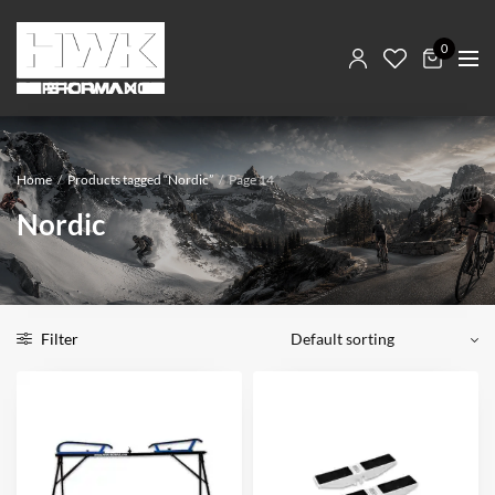
0
Home
/
Products tagged “Nordic”
/
Page 14
Nordic
Filter