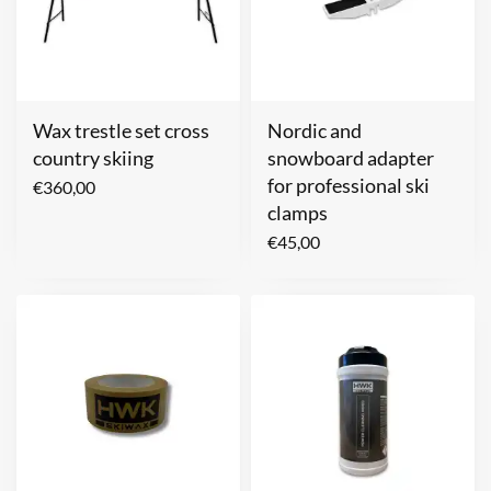
Wax trestle set cross
Nordic and
country skiing
snowboard adapter
for professional ski
€
360,00
clamps
€
45,00