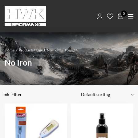
0
Home
/
Products tagged “No Iron”
/
Page 14
No Iron
Filter