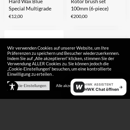
Hard Wax Blue
Rotor brush set
Special Multigrade
100mm (6-piece)
€
12,00
€
200,00
Wir verwenden Cookies auf unserer Website, um Ihre
Präferenzen zu speichern und Besucher wiederzuerkennen.
Indem Sie auf „Alle akzeptieren“ klicken, stimmen Sie der
Verwendung ALLER Cookies zu. Sie können jedoch die
„Cookie-Einstellungen“ besuchen, um eine kontrollierte
Einwilligung zu erteilen .
HWK ASSISTENT
Cookie-Einstellungen
Alle akzeptieren
W
→
HWK Chat öffnen
Sanding plane for
Sandpaper
removing climbing
€
1,00
wax
€
12,00