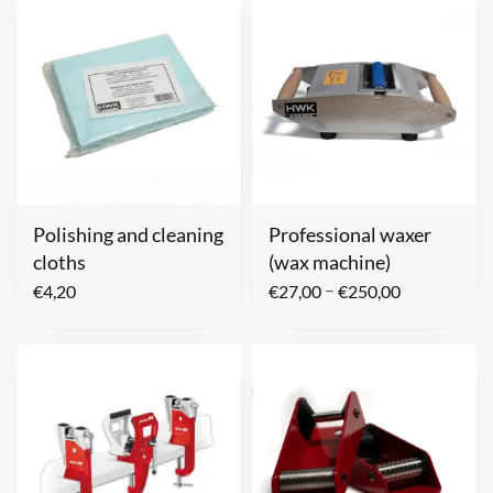
Polishing and cleaning
Professional waxer
cloths
(wax machine)
–
€
4,20
€
27,00
€
250,00