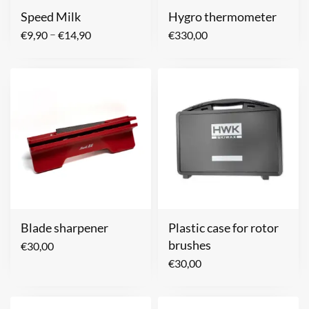
Speed Milk
Hygro thermometer
–
€
9,90
€
14,90
€
330,00
Blade sharpener
Plastic case for rotor
brushes
€
30,00
€
30,00