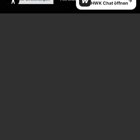
W
→
HWK Chat öffnen
Fibertex 4-pack
Half mask
–
€
7,00
€
45,00
€
70,00
Holder garbage bag
Iron holder
€
35,00
€
35,00