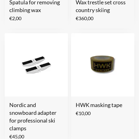
Spatula for removing
Wax trestle set cross
climbing wax
country skiing
€
2,00
€
360,00
Nordic and
HWK masking tape
snowboard adapter
€
10,00
for professional ski
clamps
€
45,00