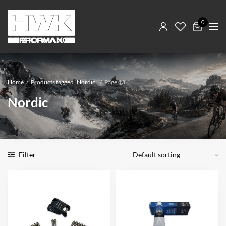
0
Home
/
Products tagged “Nordic”
/
Page 13
Nordic
Filter