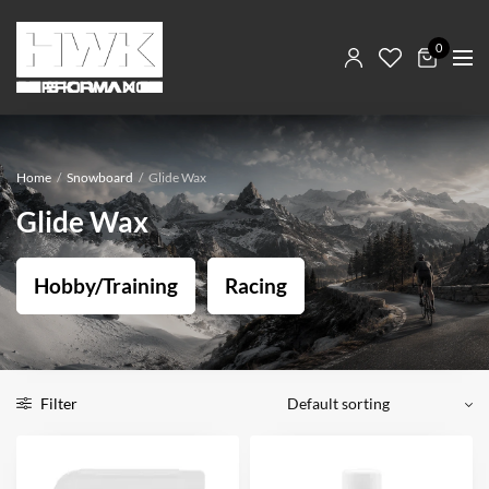
0
Home
/
Snowboard
/
Glide Wax
Glide Wax
Hobby/Training
Racing
Filter