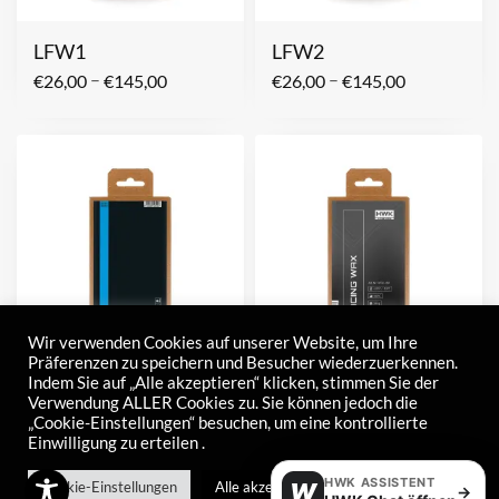
LFW1
LFW2
–
–
€
26,00
€
145,00
€
26,00
€
145,00
Wir verwenden Cookies auf unserer Website, um Ihre
Präferenzen zu speichern und Besucher wiederzuerkennen.
Indem Sie auf „Alle akzeptieren“ klicken, stimmen Sie der
LFW3
Racing WAX
Verwendung ALLER Cookies zu. Sie können jedoch die
–
–
€
26,00
€
145,00
€
21,00
€
120,00
„Cookie-Einstellungen“ besuchen, um eine kontrollierte
Einwilligung zu erteilen .
HWK ASSISTENT
Cookie-Einstellungen
Alle akzeptieren
W
→