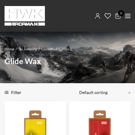
0
Home
/
Ski Jumping
/
Glide Wax
/
Page 2
Glide Wax
Filter