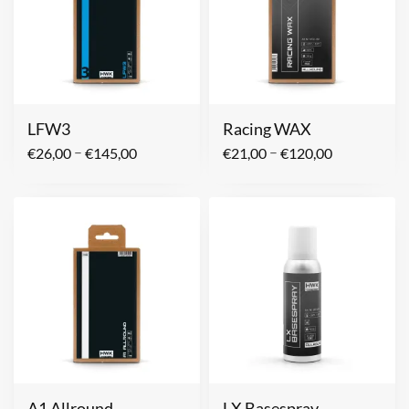
LFW3
Racing WAX
–
–
€
26,00
€
145,00
€
21,00
€
120,00
A1 Allround
LX Basespray